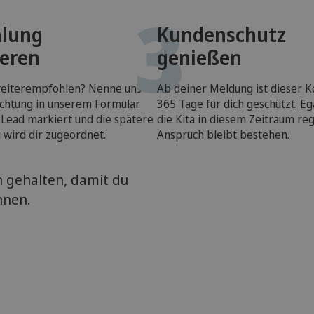
3
lung
Kundenschutz
ieren
genießen
weiterempfohlen? Nenne uns
Ab deiner Meldung ist dieser K
ichtung in unserem Formular.
365 Tage für dich geschützt. Eg
 Lead markiert und die spätere
die Kita in diesem Zeitraum regi
 wird dir zugeordnet.
Anspruch bleibt bestehen.
h gehalten, damit du
nnen.