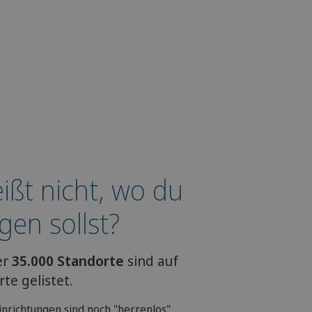
ißt nicht, wo du
gen sollst?
er
35.000 Standorte
sind auf
te gelistet.
Einrichtungen sind noch "herrenlos"