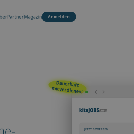
ber
Partner
Magazin
Anmelden
Dauerhaft
mitverdienen!
me-