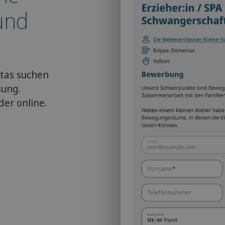
 und
itas suchen
sung.
er online.