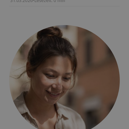
31.03.2026
•
Lesezeit:
0
min