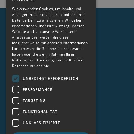
Wir verwenden Cookies, um Inhalte und
Suchen
Anzeigen zu personalisieren und unseren
Datenverkehr zu analysieren. Wir geben
Informationen über Ihre Nutzung unserer
Website auch an unsere Werbe- und
Analysepartner weiter, die diese
Jobsuchende
möglicherweise mit anderen Informationen
Arbeitgeber
kombinieren, die Sie ihnen bereitgestellt
Partnerprogramm
haben oder die sie im Rahmen Ihrer
Nutzung ihrer Dienste gesammelt haben.
Über uns
Datenschutzrichtlinie
Alle Jobs
UNBEDINGT ERFORDERLICH
Alle Standorte
Kontakt
PERFORMANCE
Magazin
TARGETING
Plattform
Login Arbeitgeber
FUNKTIONALITÄT
TalentPool.care
UNKLASSIFIZIERTE
Impressum