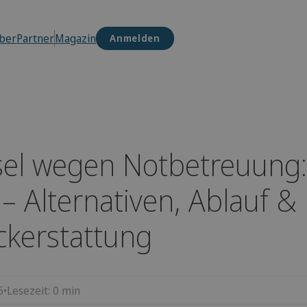
ber
Partner
Magazin
Anmelden
sel wegen Notbetreuung
t – Alternativen, Ablauf &
ckerstattung
6
•
Lesezeit:
0
min