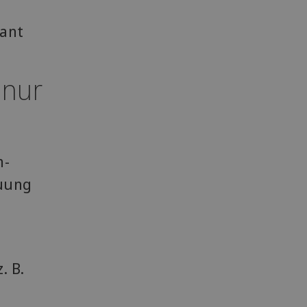
lant
 nur
m-
euung
. B.