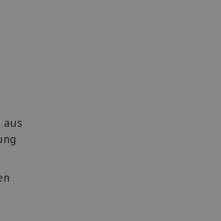
n aus
uung
en