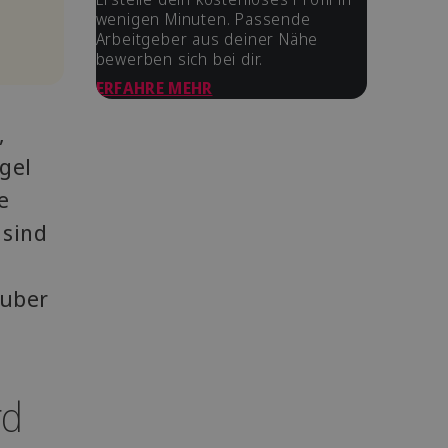
wenigen Minuten. Passende
Arbeitgeber aus deiner Nähe
bewerben sich bei dir.
ERFAHRE MEHR
,
ngel
e
 sind
n
auber
rd