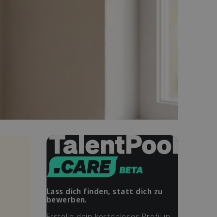
Lass dich finden, statt dich zu
bewerben.
Erstelle dein kostenloses Profil in