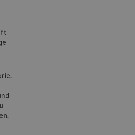
ft
ge
rie.
und
zu
en.
.