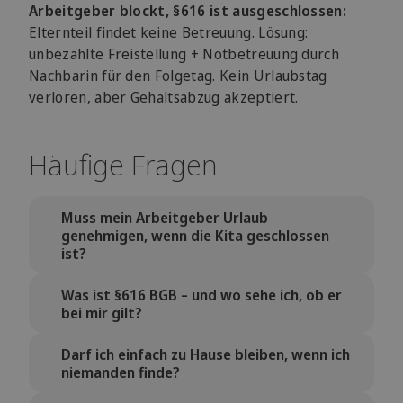
Arbeitgeber blockt, §616 ist ausgeschlossen:
Elternteil findet keine Betreuung. Lösung:
unbezahlte Freistellung + Notbetreuung durch
Nachbarin für den Folgetag. Kein Urlaubstag
verloren, aber Gehaltsabzug akzeptiert.
Häufige Fragen
Muss mein Arbeitgeber Urlaub
genehmigen, wenn die Kita geschlossen
ist?
Nein. Urlaub ist eine Vereinbarung, kein
Was ist §616 BGB – und wo sehe ich, ob er
Rechtsanspruch bei Betreuungsausfall. Der
bei mir gilt?
Arbeitgeber darf ablehnen, braucht dafür
aber betriebliche Gründe. Bei geplanten
§616 BGB erlaubt bezahlte Freistellung für
Darf ich einfach zu Hause bleiben, wenn ich
Schließtagen gilt: rechtzeitig beantragen
kurze Zeit bei unverschuldeter
niemanden finde?
erhöht die Chancen. Bei spontanen
Verhinderung (z. B. spontane Kita-