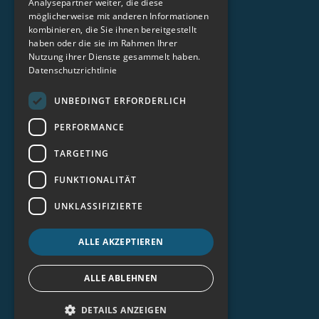
Analysepartner weiter, die diese
Jobsuchende
möglicherweise mit anderen Informationen
Arbeitgeber
kombinieren, die Sie ihnen bereitgestellt
Partnerprogramm
haben oder die sie im Rahmen Ihrer
Nutzung ihrer Dienste gesammelt haben.
Über uns
Datenschutzrichtlinie
Alle Jobs
UNBEDINGT ERFORDERLICH
Alle Standorte
Kontakt
PERFORMANCE
Magazin
TARGETING
Plattform
Login Arbeitgeber
FUNKTIONALITÄT
TalentPool.care
UNKLASSIFIZIERTE
Impressum
Datenschutz
ALLE AKZEPTIEREN
AGB
SOCIAL MEDIA
ALLE ABLEHNEN
DETAILS ANZEIGEN