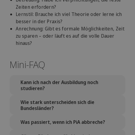
Zeiten erfordern?
Lernstil: Brauche ich viel Theorie oder lerne ich
besser in der Praxis?
Anrechnung: Gibt es formale Möglichkeiten, Zeit
zu sparen – oder läuft es auf die volle Dauer
hinaus?
Mini-FAQ
Kann ich nach der Ausbildung noch
studieren?
Ja. Mit abgeschlossener Erzieher:innen-
Wie stark unterscheiden sich die
Ausbildung hast du in den meisten
Bundesländer?
Bundesländern Zugang zu Hochschulen – oft
auch ohne Abitur. Studiengänge wie
Massiv. Bayern hat andere
Was passiert, wenn ich PiA abbreche?
Kindheitspädagogik, Soziale Arbeit oder
Zugangsvoraussetzungen als NRW, Berlin
Heilpädagogik sind gängige Optionen.
andere Anrechnungsregeln als Baden-
Kommt auf den Vertrag an. Manche Träger