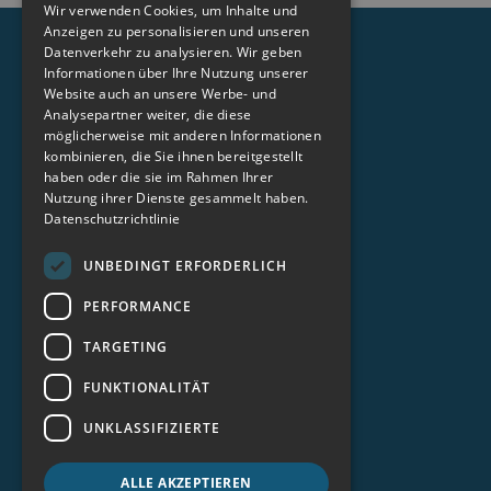
Wir verwenden Cookies, um Inhalte und
Suchen
Anzeigen zu personalisieren und unseren
Datenverkehr zu analysieren. Wir geben
Informationen über Ihre Nutzung unserer
Website auch an unsere Werbe- und
Analysepartner weiter, die diese
Jobsuchende
möglicherweise mit anderen Informationen
Arbeitgeber
kombinieren, die Sie ihnen bereitgestellt
Partnerprogramm
haben oder die sie im Rahmen Ihrer
Nutzung ihrer Dienste gesammelt haben.
Über uns
Datenschutzrichtlinie
Alle Jobs
UNBEDINGT ERFORDERLICH
Alle Standorte
Kontakt
PERFORMANCE
Magazin
TARGETING
Plattform
Login Arbeitgeber
FUNKTIONALITÄT
TalentPool.care
UNKLASSIFIZIERTE
Impressum
Datenschutz
ALLE AKZEPTIEREN