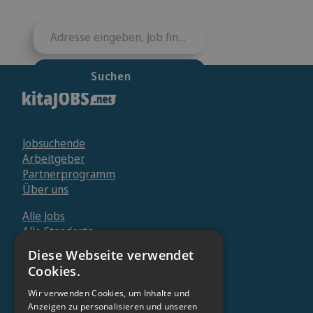
Adresse eingeben, Job finden.
Suchen
Jobsuchende
Arbeitgeber
Partnerprogramm
Über uns
Alle Jobs
Alle Standorte
Kontakt
Diese Webseite verwendet
Magazin
Cookies.
Plattform
Wir verwenden Cookies, um Inhalte und
Login Arbeitgeber
Anzeigen zu personalisieren und unseren